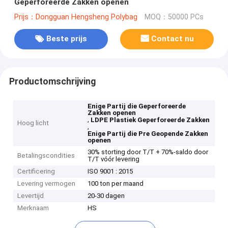
Geperforeerde Zakken openen
Prijs：Dongguan Hengsheng Polybag
MOQ：50000 PCs
Beste prijs
Contact nu
Productomschrijving
Enige Partij die Geperforeerde
Zakken openen
,
LDPE Plastiek Geperforeerde Zakken
Hoog licht
,
Enige Partij die Pre Geopende Zakken
openen
30% storting door T/T + 70%-saldo door
Betalingscondities
T/T vóór levering
Certificering
ISO 9001 : 2015
Levering vermogen
100 ton per maand
Levertijd
20-30 dagen
Merknaam
HS