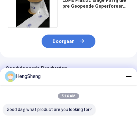
LDPE Plastic Enige Partij die
pre Geopende Geperforeerde
Zakken openen
Doorgaan
Geadviseerde Producten
HengSheng
5:14 AM
Good day, what product are you looking for?
Kleurenprinten Op
Tassen met
Automatische
maat gemaakte
ventilatiegaten
zakken met op