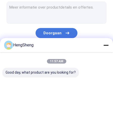
Pre Geopende Zakken
Verpakkings van broodzakken
De biologisch afbreekbare Zak van het Hondachterschip
Doorgaan
Zakken van de douane de Plastic Gift
HengSheng
Zelfklevende Plastic Zak
Onze Categorieën
Ritssluitings Plastic Zakken
11:57 AM
Plastic Krantenzakken
Good day, what product are you looking for?
Koerier Plastic Bag
De Zak van het specimenvervoer
Poly Plastic Zak
biohazard plastic
medische
Rekupereerbare Vuilniszakken
zakken
afvalzakken