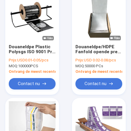
Douaneldpe Plastic
Douaneldpe/HDPE
Polysgs ISO 9001 Pre
Fanfold opende pre
Geopende Zakken op
Zakken in Doos
Prijs:
USD0.01-0.05/pcs
Prijs:
USD 0.02-0.08/pcs
een Broodje
MOQ:
100000PCS
MOQ:
50000 PCs
Ontvang de meest recente Prijs
Ontvang de meest recente Prij
Contact nu
Contact nu
Huis
Producten
Ongeveer ons