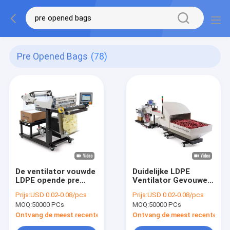
Pre Opened Bags
(78)
De ventilator vouwde
Duidelijke LDPE
LDPE opende pre
Ventilator Gevouwen
Zakken voor Breed
Pre Geopende
Prijs:
USD 0.02-0.08/pcs
Prijs:
USD 0.02-0.08/pcs
het In zakken
Zakken 15 " x32“ met
MOQ:
50000 PCs
MOQ:
50000 PCs
doensysteem van
Openingsgaten
Autobag
Ontvang de meest recente Prijs
Ontvang de meest recente Prij