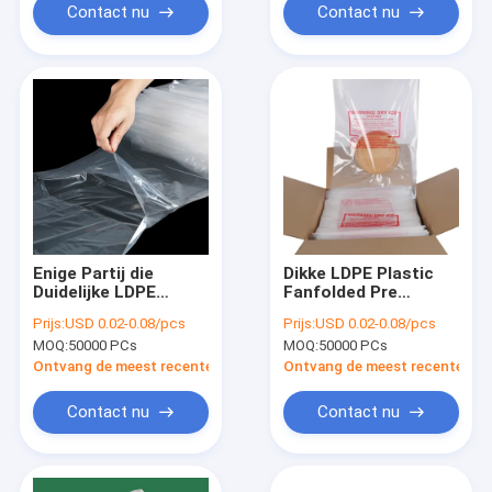
Contact nu
Contact nu
Enige Partij die
Dikke LDPE Plastic
Duidelijke LDPE
Fanfolded Pre
Fanfolded
Geopende Zakken
Prijs:
USD 0.02-0.08/pcs
Prijs:
USD 0.02-0.08/pcs
Geperforeerde Pre
voor Droog Ijs
MOQ:
50000 PCs
MOQ:
50000 PCs
Geopende Zakken in
Doos openen
Ontvang de meest recente Prijs
Ontvang de meest recente Prij
Contact nu
Contact nu