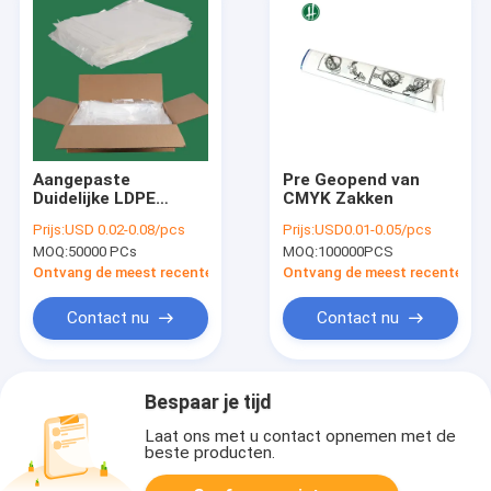
Aangepaste
Pre Geopend van
Duidelijke LDPE
CMYK Zakken
Fanfolded Pre
Prijs:
USD 0.02-0.08/pcs
Prijs:
USD0.01-0.05/pcs
Geopende Zakken
MOQ:
50000 PCs
MOQ:
100000PCS
Textiel Verpakking
Ontvang de meest recente Prijs
Ontvang de meest recente Prij
Contact nu
Contact nu
Bespaar je tijd
Laat ons met u contact opnemen met de
beste producten.