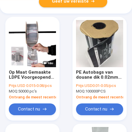
Geef uw vereiste
Op Maat Gemaakte
PE Autobags van
LDPE Voorgeopende
douane dik 0.02mm
Zakken op Rol voor
0.2mm Pre Geopende
Prijs:
USD 0.015-0.08/pcs
Prijs:
USD0.01-0.05/pcs
Automatische
Zakken op een
MOQ:
50000 pc's
MOQ:
100000PCS
Verpakkingsmachines
Broodje
Ontvang de meest recente Prijs
Ontvang de meest recente Prij
Contact nu
Contact nu