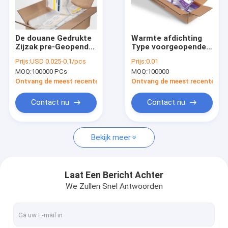
Fabrieksreis
Kwaliteitscontrole
De douane Gedrukte
Warmte afdichting
Zijzak pre-Geopende
Type voorgeopende
contacteer ons
Zakken van Fanfoled
zakken Gravure
Prijs:
USD 0.025-0.1/pcs
Prijs:
0.01
met Ritssluiting
Printing 2 Mil dikte
MOQ:
100000 PCs
MOQ:
100000
Nieuws
Ontvang de meest recente Prijs
Ontvang de meest recente Prij
Verzoek om een Citaat
Contact nu
Contact nu
Bekijk meer
Poly Plastic Zak
biohazard plastic zakken
Laat Een Bericht Achter
We Zullen Snel Antwoorden
medische afvalzakken
Opnieuw te gebruiken Ijszakken