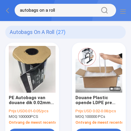
Autobags On A Roll
(27)
PE Autobags van
Douane Plastic
douane dik 0.02mm
opende LDPE pre
0.2mm Pre Geopende
Zijzak voor Zij de
Prijs:
USD0.01-0.05/pcs
Prijs:
USD 0.02-0.08/pcs
Zakken op een
Zakmachine van
MOQ:
100000PCS
MOQ:
100000 PCs
Broodje
Autobag
Ontvang de meest recente Prijs
Ontvang de meest recente Prij