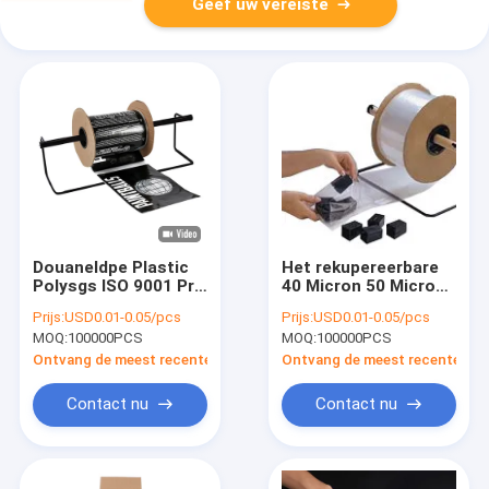
Geef uw vereiste
Douaneldpe Plastic
Het rekupereerbare
Polysgs ISO 9001 Pre
40 Micron 50 Micron
Geopende Zakken op
opende pre Zakken
Prijs:
USD0.01-0.05/pcs
Prijs:
USD0.01-0.05/pcs
een Broodje
op een Broodjeshitte
MOQ:
100000PCS
MOQ:
100000PCS
- verbinding
Ontvang de meest recente Prijs
Ontvang de meest recente Prij
Contact nu
Contact nu