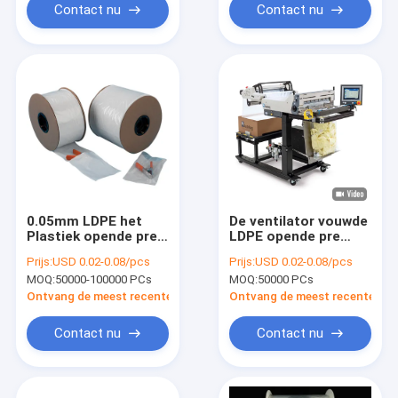
Contact nu
Contact nu
0.05mm LDPE het
De ventilator vouwde
Plastiek opende pre
LDPE opende pre
Geluchte Autobag-
Zakken voor Breed
Prijs:
USD 0.02-0.08/pcs
Prijs:
USD 0.02-0.08/pcs
Zakken
het In zakken
MOQ:
50000-100000 PCs
MOQ:
50000 PCs
doensysteem van
Autobag
Ontvang de meest recente Prijs
Ontvang de meest recente Prij
Contact nu
Contact nu