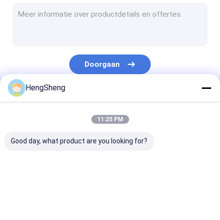
Pre Geopende Zakken
Verpakkings van broodzakken
De biologisch afbreekbare Zak van het Hondachterschip
Doorgaan
Zakken van de douane de Plastic Gift
HengSheng
Zelfklevende Plastic Zak
Onze Categorieën
Ritssluitings Plastic Zakken
11:25 PM
Plastic Krantenzakken
Good day, what product are you looking for?
Koerier Plastic Bag
De Zak van het specimenvervoer
Poly Plastic Zak
biohazard plastic
medische
Rekupereerbare Vuilniszakken
zakken
afvalzakken