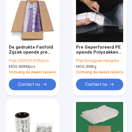
De gedrukte Fanfold
Pre Geperforeerd PE
Zijzak opende pre
opende Polyzakken
Zakken, Autobags
op
Prijs:
USD0.01-0.05/pcs
Prijs:
Dongguan Hengsheng Polybag
met Ritssluiting
Broodjesschroeiplek
MOQ:
30000pcs
MOQ:
300Kg
het Zij Openen
Ontvang de meest recente Prijs
Ontvang de meest recente Prij
Contact nu
Contact nu
Huis
Producten
Ongeveer ons