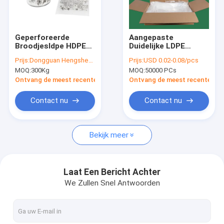
Fabrieksreis
Kwaliteitscontrole
Geperforeerde
Aangepaste
Broodjesldpe HDPE
Duidelijke LDPE
contacteer ons
opende pre Zakken
Fanfolded Pre
Prijs:
Dongguan Hengsheng Polybag
Prijs:
USD 0.02-0.08/pcs
voor Autodelen
Geopende Zakken
MOQ:
300Kg
MOQ:
50000 PCs
Verpakking
Textiel Verpakking
Nieuws
Ontvang de meest recente Prijs
Ontvang de meest recente Prij
Verzoek om een Citaat
Contact nu
Contact nu
Bekijk meer
Poly Plastic Zak
biohazard plastic zakken
Laat Een Bericht Achter
We Zullen Snel Antwoorden
medische afvalzakken
Opnieuw te gebruiken Ijszakken