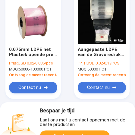
0.075mm LDPE het
Aangepaste LDPE
Plastiek opende pre
van de Gravuredruk
Plastic Broodjeszak
pre Geopend Zakken
Prijs:
USD 0.02-0.085/pcs
Prijs:
USD 0.02-0.1 /PCS
op een Broodje
MOQ:
50000-100000 PCs
MOQ:
50000 PCs
Ontvang de meest recente Prijs
Ontvang de meest recente Prij
Contact nu
Contact nu
Bespaar je tijd
Laat ons met u contact opnemen met de
beste producten.