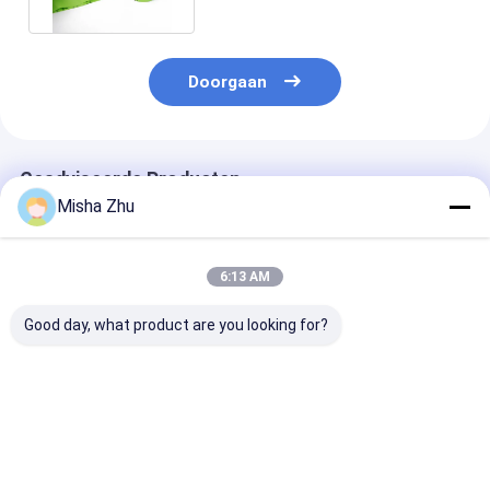
Doorgaan
Geadviseerde Producten
Misha Zhu
6:13 AM
Good day, what product are you looking for?
Milieuvriendelijke
De gemakkelijke
Home Compost
OXO-biologisch
Opschonen
hondenpoepza
afbreekbare (EPI)
Jumbodrawstring
voor
hondenpoepzakjes
Bemerkte zakken van
verantwoordeli
Kattebakvoeringen
milieubewuste
Beste prijs
Beste prijs
Beste pri
voor
huisdierenbezi