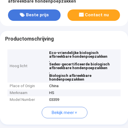
afbreekbare hondenpoepzakken
Beste prijs
Contact nu
Productomschrijving
Eco-vriendelijke biologisch
afbreekbare hondenpoepzakken
,
Sedex-gecertificeerde biologisch
Hoog licht
afbreekbare hondenpoepzakken
,
Biologisch afbreekbare
hondenpoepzakken
Place of Origin
China
Merknaam
HS
Model Number
03359
Bekijk meer