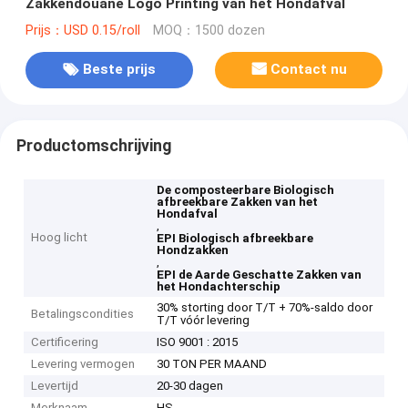
Zakkendouane Logo Printing van het Hondafval
Prijs：USD 0.15/roll
MOQ：1500 dozen
Beste prijs
Contact nu
Productomschrijving
De composteerbare Biologisch
afbreekbare Zakken van het
Hondafval
,
Hoog licht
EPI Biologisch afbreekbare
Hondzakken
,
EPI de Aarde Geschatte Zakken van
het Hondachterschip
30% storting door T/T + 70%-saldo door
Betalingscondities
T/T vóór levering
Certificering
ISO 9001 : 2015
Levering vermogen
30 TON PER MAAND
Levertijd
20-30 dagen
Merknaam
HS