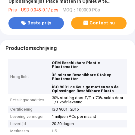
Oplossingenlijst Place matten in Opnieuw te
gebruiken Pakket
Prijs：USD 0.045-0.1/ pcs
MOQ：100000 PCs
Beste prijs
Contact nu
Productomschrijving
OEM Beschikbare Plastic
Plaatsmatten
,
38 micron Beschikbare Stok op
Hoog licht
Plaatsmatten
,
ISO 9001 de Keurige matten van de
Oplossingen Beschikbare Plaats
30% storting door T/T + 70%-saldo door
Betalingscondities
T/T vóór levering
Certificering
ISO 9001 : 2015
Levering vermogen
1 miljoen PCs per maand
Levertijd
20-30 dagen
Merknaam
HS