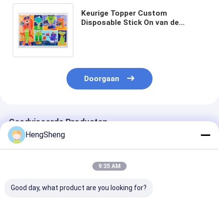
Keurige Topper Custom
Disposable Stick On van de
Oplossingenlijst Place matten in
Opnieuw te gebruiken Pakket
Doorgaan
Geadviseerde Producten
HengSheng
9:35 AM
Good day, what product are you looking for?
Aangepaste maat
56" Grote Zilveren
Aanpasbare