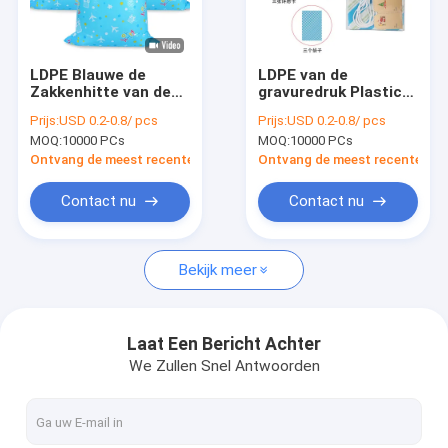
Fabrieksreis
Kwaliteitscontrole
LDPE Blauwe de
LDPE van de
Zakkenhitte van de
gravuredruk Plastic
contacteer ons
Vliegtuig Reuze
Grote Fietszak
Prijs:
USD 0.2-0.8/ pcs
Prijs:
USD 0.2-0.8/ pcs
Plastic Gift -
36x56“ met
MOQ:
10000 PCs
MOQ:
10000 PCs
verbinding voor
Koordband
Nieuws
Verjaardag
Ontvang de meest recente Prijs
Ontvang de meest recente Prij
Verzoek om een Citaat
Contact nu
Contact nu
Bekijk meer
Poly Plastic Zak
biohazard plastic zakken
Laat Een Bericht Achter
We Zullen Snel Antwoorden
medische afvalzakken
Opnieuw te gebruiken Ijszakken