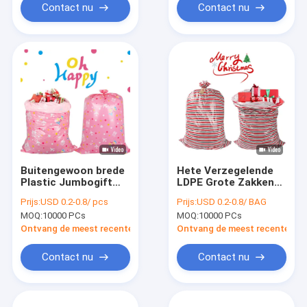
Contact nu
Contact nu
Buitengewoon brede
Hete Verzegelende
Plastic Jumbogift
LDPE Grote Zakken
Verpakkende Zakken
36 van de
Prijs:
USD 0.2-0.8/ pcs
Prijs:
USD 0.2-0.8/ BAG
voor Hotsealed
Kerstmisgift " X56“
MOQ:
10000 PCs
MOQ:
10000 PCs
Babydouche
Ontvang de meest recente Prijs
Ontvang de meest recente Prij
Contact nu
Contact nu