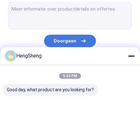
Pre Geopende Zakken
Verpakkings van broodzakken
De biologisch afbreekbare Zak van het Hondachterschip
Doorgaan
Zakken van de douane de Plastic Gift
HengSheng
Zelfklevende Plastic Zak
Onze Categorieën
Ritssluitings Plastic Zakken
5:23 PM
Plastic Krantenzakken
Good day, what product are you looking for?
Koerier Plastic Bag
De Zak van het specimenvervoer
Poly Plastic Zak
biohazard plastic
medische
Rekupereerbare Vuilniszakken
zakken
afvalzakken