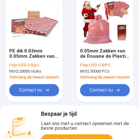
PE dik 0.03mm
0.05mm Zakken van
0.05mm Zakken van
de Douane de Plastic
de Douane de Plastic
Gift
Prijs:
USD 0.8/pc
Prijs:
USD 0.8/PC
Gift voor Santa
MOQ:
20000 stuks
MOQ:
30000 PCs
Present
Ontvang de meest recente Prijs
Ontvang de meest recente Prij
Contact nu
Contact nu
Bespaar je tijd
Laat ons met u contact opnemen met de
beste producten.