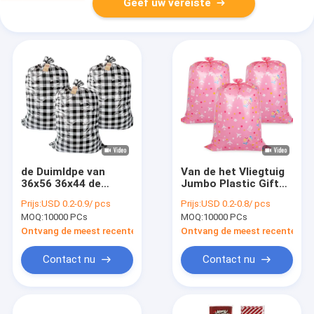
Geef uw vereiste
de Duimldpe van
Van de het Vliegtuig
36x56 36x44 de
Jumbo Plastic Gift
Buitengewoon brede
van vakantiekerstmis
Prijs:
USD 0.2-0.9/ pcs
Prijs:
USD 0.2-0.8/ pcs
Zakken van de
Roze de Zakkencmyk
MOQ:
10000 PCs
MOQ:
10000 PCs
Kerstmisgift
Druk
Ontvang de meest recente Prijs
Ontvang de meest recente Prij
Contact nu
Contact nu