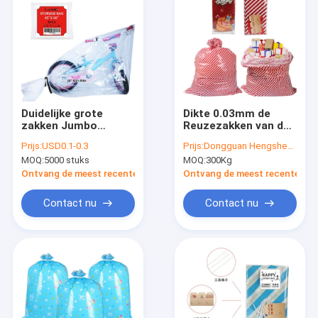
Duidelijke grote
Dikte 0.03mm de
zakken Jumbo
Reuzezakken van de
plastic zakken voor
Kerstmisgift
Prijs:
USD0.1-0.3
Prijs:
Dongguan Hengsheng Polybag
het verpakken van
ontruimt LDPE Film
MOQ:
5000 stuks
MOQ:
300Kg
kleren
Ontvang de meest recente Prijs
Ontvang de meest recente Prij
Contact nu
Contact nu
Huis
Producten
Ongeveer ons