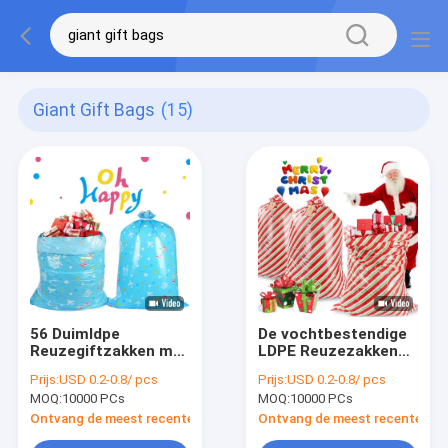
Giant Gift Bags
(15)
56 Duimldpe
De vochtbestendige
Reuzegiftzakken met
LDPE Reuzezakken
Koord en Markering
van de Kerstmisgift
Prijs:
USD 0.2-0.8/ pcs
Prijs:
USD 0.2-0.8/ pcs
voor
met Markeringen
MOQ:
10000 PCs
MOQ:
10000 PCs
Vakantieverjaardag
Ontvang de meest recente Prijs
Ontvang de meest recente Prij