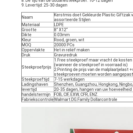
8. De tijd van de douanesteekproef: 10-12 dagen
9. Levertijd: 25-30 dagen
Kerstmis doet Gekleurde Plastic Giftzak 
Naam
assorteerde Stijlen
Materiaal
LDPE
Grootte
8“ X12“
Dikte
0.03mm
Kleur
Rood, groen, wit
MOQ
20000 PCs
Oppervlakte
Het in reliëf maken
Druk
Gravuredruk
1.Free steekproef maar vracht de kosten
(wanneer de steekproef in voorraad is)
Steekproefprijs
2.Printing de prijs van de malplaatjelast
steekproeven moeten worden aangepast
Steekproeftijd
7-15 werkdagen
Ladingshaven
Shenzhen, Guangzhou, Hongkong, Ningbo,
levertijd
20-35 dagen, hangen van uw hoeveelheid 
handelstermijn
FOB, CIF, EXW, CFR, ENZ.
Fabriekscontrole
Walmart.DG.Family Dollarcontrole