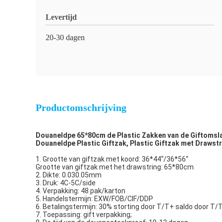
Levertijd
20-30 dagen
Productomschrijving
Douaneldpe 65*80cm de Plastic Zakken van de Giftomsl
Douaneldpe Plastic Giftzak, Plastic Giftzak met Drawst
1. Grootte van giftzak met koord: 36*44“/36*56“
Grootte van giftzak met het drawstring: 65*80cm
2.
Dikte: 0.030.05mm
3. Druk: 4C-5C/side
4. Verpakking: 48 pak/karton
5. Handelstermijn: EXW/FOB/CIF/DDP
6. Betalingstermijn: 30% storting door T/T+ saldo door T/T
7. Toepassing: gift verpakking;