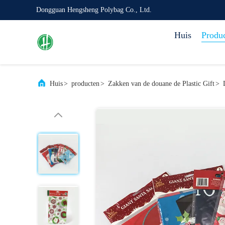
Dongguan Hengsheng Polybag Co., Ltd.
Huis
Produ
Huis
>
producten
>
Zakken van de douane de Plastic Gift
>