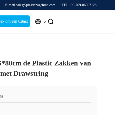
E-mail sales@plasticbagchina.com
TEL. 86-769-86593128


ek om een Citaat
*80cm de Plastic Zakken van
 met Drawstring
na