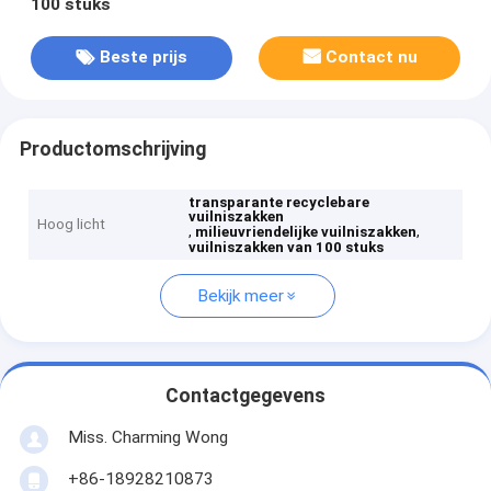
100 stuks
Beste prijs
Contact nu
Productomschrijving
transparante recyclebare
vuilniszakken
Hoog licht
,
,
milieuvriendelijke vuilniszakken
vuilniszakken van 100 stuks
Bekijk meer
Contactgegevens
Miss. Charming Wong
+86-18928210873