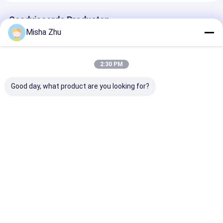
Geadviseerde Producten
Misha Zhu
2:30 PM
Good day, what product are you looking for?
55-60 Gallon Heavy
4 8 13 Gallon
80L zware LD
Duty 3,0 Mil HDPE
Composteerbare
vuilniszak met
contractor
Biologisch
aanpasbare gr
vuilniszakken
Afbreekbare
en scheurbest
aangepast voor
Trekkoord
vormgeving
Beste prijs
Beste prijs
Beste pri
industrieel gebruik
Vuilniszak
Vuilniszak
Aanpasbare Maat en
Kleur
Thuis
Ongeveer
Contacteer
Desktop
ons
ons
Site
Sitemap
Privacybeleid
Kwaliteit
Poly Plastic Zak
China Fabriek.Copyright © 2026