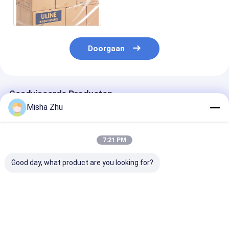
vervoer en opslag
Doorgaan
Geadviseerde Producten
Misha Zhu
7:21 PM
Good day, what product are you looking for?
Hoogwaardige
Eenmalige PE-
Op maat gema
plastikzak met een
eetbankplaatjes
blauwe 26 cm
afneembare zak
Plastic voor kinderen
kattenbakjes v
Genie Buil
Beste prijs
Beste prijs
Beste pri