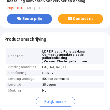
bestelling aanvaard voor vervoer en opslag
Prijs：0.01
MOQ：100000
Beste prijs
Contact nu
Productomschrijving
,
LDPE Plastic Palletdekking
Op maat gemaakte plastic
Hoog licht
palletbedekking
,
Vervoer Plastic pallet cover
Betalingscondities
L/C, D/A, D/P, T/T
Certificering
SGS BV
Levering vermogen
500 ton per maand
Levertijd
35 dagen
Merknaam
HJ
Bekijk meer