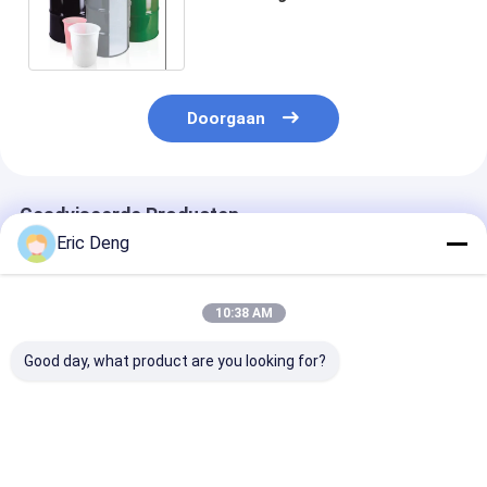
Transparante Ronde Onderkant
Doorgaan
Geadviseerde Producten
Eric Deng
10:38 AM
Good day, what product are you looking for?
Hoogwaardige
Eenmalige PE-
Op maat gema
plastikzak met een
eetbankplaatjes
blauwe 26 cm
afneembare zak
Plastic voor kinderen
kattenbakjes v
Genie Buil