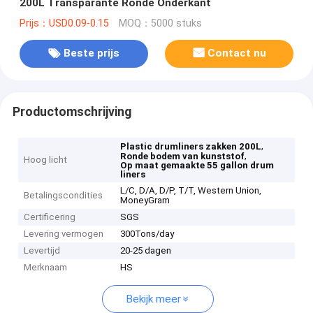
200L Transparante Ronde Onderkant
Prijs：USD0.09-0.15
MOQ：5000 stuks
Beste prijs
Contact nu
Productomschrijving
,
Plastic drumliners zakken 200L
,
Ronde bodem van kunststof
Hoog licht
Op maat gemaakte 55 gallon drum
liners
L/C, D/A, D/P, T/T, Western Union,
Betalingscondities
MoneyGram
Certificering
SGS
Levering vermogen
300Tons/day
Levertijd
20-25 dagen
Merknaam
HS
Bekijk meer