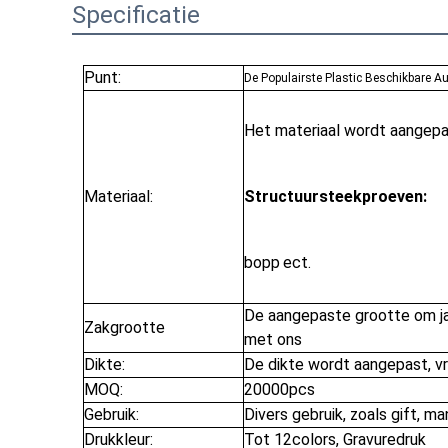
Specificatie
Punt:
De Populairste Plastic Beschikbare A
Het materiaal wordt aangep
Materiaal:
Structuursteekproeven:
bopp
ect.
De aangepaste grootte om jar
Zak
grootte
met ons
Dikte:
De dikte wordt aangepast, vr
MOQ:
20000pcs
Gebruik:
Divers gebruik, zoals gift, m
Drukkleur:
Tot 12colors, Gravuredruk