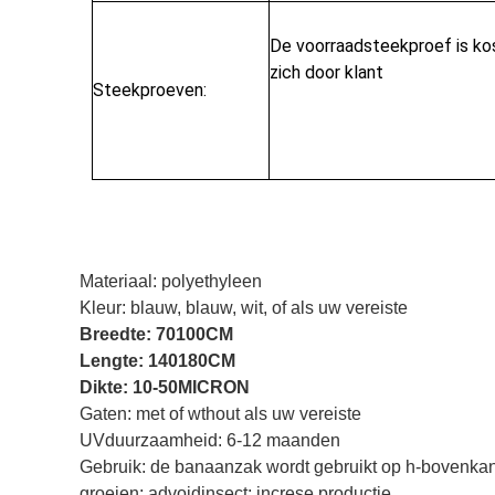
De voorraadsteekproef is kost
zich door klant
Steekproeven:
Materiaal: polyethyleen
Kleur: blauw, blauw, wit, of als uw vereiste
Breedte: 70100CM
Lengte: 140180CM
Dikte: 10-50MICRON
Gaten: met of wthout als uw vereiste
UVduurzaamheid: 6-12 maanden
Gebruik: de banaanzak wordt gebruikt op h-bovenka
groeien; advoidinsect; increse productie.