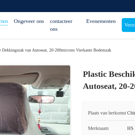
cten
Ongeveer ons
contacteer
Evenementen
Verzo
ons
de Dekkingszak van Autoseat, 20-200microns Vierkante Bodemzak
Plastic Besch
Autoseat, 20-
Plaats van herkomst
Chi
Merknaam
HS