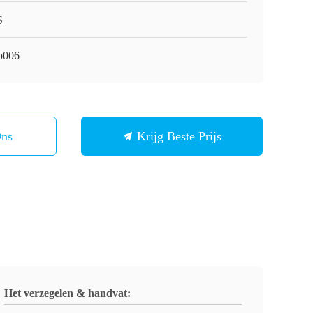
S
b006
Ons
Krijg Beste Prijs
Het verzegelen & handvat: