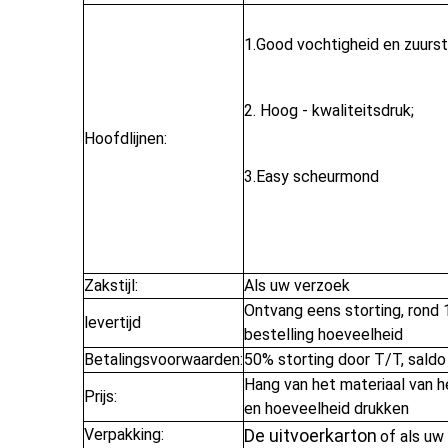
1.Good vochtigheid en zuurs
2. Hoog - kwaliteits
druk
;
Hoofdlijnen:
3.Easy scheurmond
Zak
stijl:
Als uw verzoek
Ontvang eens storting, rond 
levertijd
bestelling hoeveelheid
Betalingsvoorwaarden:
50% storting door T/T, saldo
Hang van het materiaal van he
Prijs
:
en hoeveelheid drukken
Verpakking:
De uitvoerkarton
of als uw