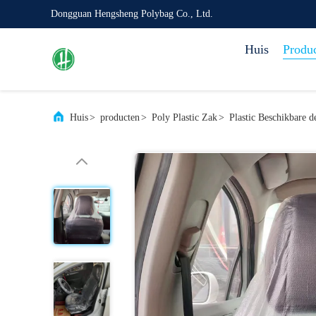
Dongguan Hengsheng Polybag Co., Ltd.
Huis
Produ
Huis
>
producten
>
Poly Plastic Zak
>
Plastic Beschikbare 