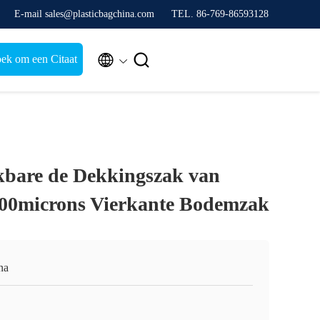
E-mail sales@plasticbagchina.com
TEL. 86-769-86593128


ek om een Citaat
ikbare de Dekkingszak van
200microns Vierkante Bodemzak
na