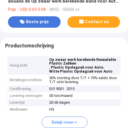
douane de Op zwaar werk berekende Band voor Auto
Witte Duidelijk
Prijs：USD 0.03-0.08
MOQ：50000 st
Beste prijs
Contact nu
Productomschrijving
Op zwaar werk berekende Resealable
Plastic Zakken
Hoog licht
,
,
Plastic Opslagzak voor Auto
Witte Plastic Opslagzak voor Auto
30% storting door T/T + 70%-saldo door
Betalingscondities
T/T vóór levering
Certificering
ISO 9001 : 2015
Levering vermogen
50 ton/maand
Levertijd
20-30 dagen
Merknaam
HS
Bekijk meer