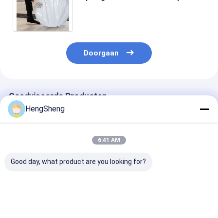
werk berekende Band voor Auto
Witte Duidelijk
Doorgaan
Geadviseerde Producten
HengSheng
6:41 AM
Good day, what product are you looking for?
Hoogwaardige
Eenmalige PE-
Op maat gema
plastikzak met een
eetbankplaatjes
blauwe 26 cm
afneembare zak
Plastic voor kinderen
kattenbakjes v
Genie Buil