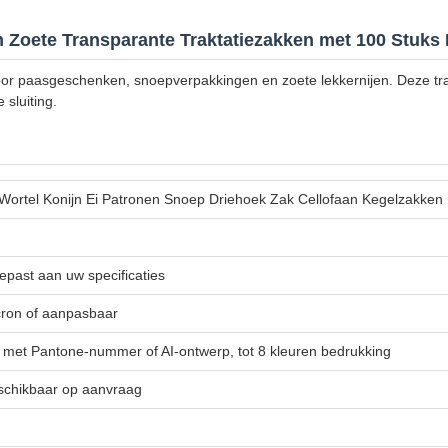
 Zoete Transparante Traktatiezakken met 100 Stuks
oor paasgeschenken, snoepverpakkingen en zoete lekkernijen. Deze tr
sluiting.
Wortel Konijn Ei Patronen Snoep Driehoek Zak Cellofaan Kegelzakken
past aan uw specificaties
cron of aanpasbaar
 met Pantone-nummer of AI-ontwerp, tot 8 kleuren bedrukking
beschikbaar op aanvraag