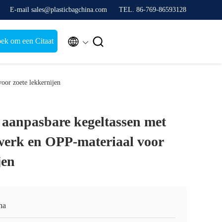
E-mail sales@plasticbagchina.com
TEL. 86-769-86593128


ek om een Citaat
oor zoete lekkernijen
 aanpasbare kegeltassen met
erk en OPP-materiaal voor
jen
na