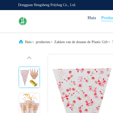
Dongguan Hengsheng Polybag Co., Ltd.
Huis
Produ
Huis
>
producten
>
Zakken van de douane de Plastic Gift
>