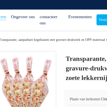
cten
Ongeveer ons
contacteer
Evenementen
Verzo
ons
Transparante, aanpasbare kegeltassen met gravure-drukwerk en OPP-materiaal v
Transparante,
gravure-drukw
zoete lekkerni
Plaats van herkomst
Chi