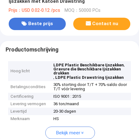
Ijszakken met Katoen Drawstring
Prijs：USD 0.02-0.12 /pcs
MOQ：50000 PCs
Beste prijs
Contact nu
Productomschrijving
,
LDPE Plastic Beschikbare Ijszakken
Gravure die Beschikbare Ijszakken
Hoog licht
drukken
,
LDPE Plastic Drawstring Ijszakken
30% storting door T/T + 70%-saldo door
Betalingscondities
T/T vóór levering
Certificering
ISO 9001 : 2015
Levering vermogen
36 ton/maand
Levertijd
20-30 dagen
Merknaam
HS
Bekijk meer