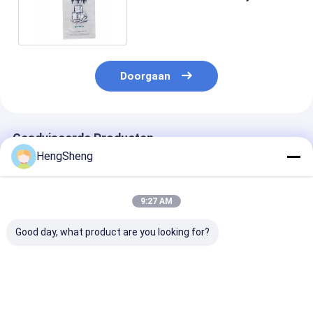
met Katoen Drawstring
Doorgaan
Geadviseerde Producten
HengSheng
9:27 AM
Good day, what product are you looking for?
Ldpe Plastic
20lb LDPE Duurzame
10Lb LDPE Pla
Ijszakken met
de Plastic
Ijszakken met
Drawstring,
Zakkenhitte van het
Drawstring-Sl
Ijsblokjezakken 1 van
Ijsblok - verbinding