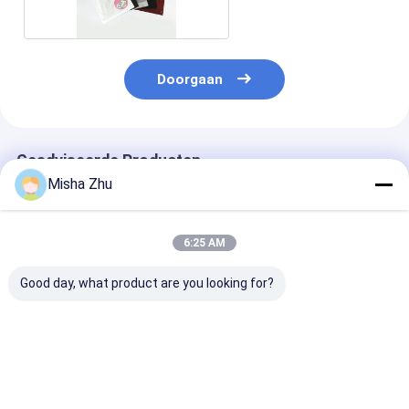
Doorgaan
Geadviseerde Producten
Misha Zhu
6:25 AM
Good day, what product are you looking for?
Op maat gemaakte
Eco Choice
Industriële win
plastic
Biodegradable
HDPE T-shirt 
boodschappentas
Plastic T-Shirt Bag
met biologisc
met HDPE/LDPE
met aangepast
afbreekbaar
materiaal en
geprinte logo
glimlachend g
Beste prijs
Beste prijs
Beste pri
diepdruk in
en warmte