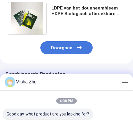
LDPE van het douaneembleem
HDPE Biologisch afbreekbare
Kruidenierswinkelzakken met
Gatenhandvat
Doorgaan
Geadviseerde Producten
Misha Zhu
4:38 PM
Good day, what product are you looking for?
Op maat gemaakte
Eco Choice
Industriële win