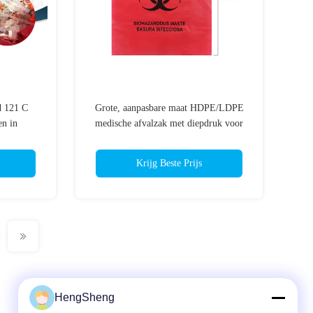
d 121 C
Grote, aanpasbare maat HDPE/LDPE
en in
medische afvalzak met diepdruk voor
n
autoclaaf biohazard afval
Krijg Beste Prijs
HengSheng