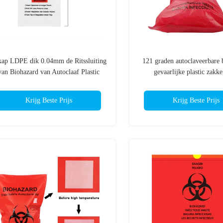
kap LDPE dik 0.04mm de Ritssluiting
121 graden autoclaveerbare 
van Biohazard van Autoclaaf Plastic
gevaarlijke plastic zakk
Zakken
warmteverzegeling en aan
afmetingen voor medisch
Krijg Beste Prijs
Krijg Beste Prijs