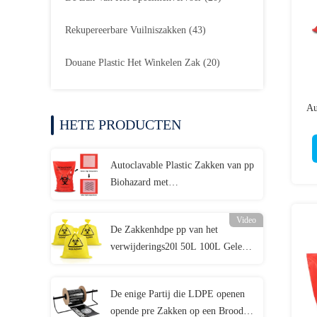
Rekupereerbare Vuilniszakken
(43)
Douane Plastic Het Winkelen Zak
(20)
Au
HETE PRODUCTEN
Kl
Autoclavable Plastic Zakken van pp
Biohazard met
Temperatuurindicator
Video
De Zakkenhdpe pp van het
verwijderings20l 50L 100L Gele
Medische Afval LDPE
De enige Partij die LDPE openen
opende pre Zakken op een Broodje