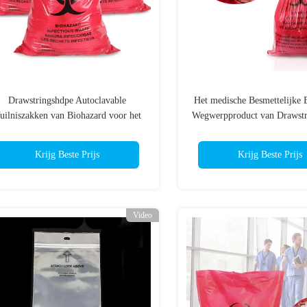
Drawstringshdpe Autoclavable
Het medische Besmettelijke 
uilniszakken van Biohazard voor het
Wegwerpproduct van Drawstr
Ziekenhuis
Afvalzak Rode
Krijg Beste Prijs
Krijg Beste Prijs
Video