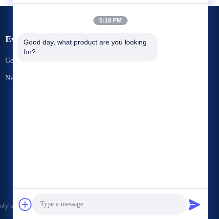
5:18 PM
Evenementen
Good day, what product are you looking 
Verzoek om een Citaat
for?
Gevallen
TEL. 86-769-86593128
Nieuws
Fax 86-769-86593138



ybag Co., Ltd. . Alle rechten voorbehoudena.