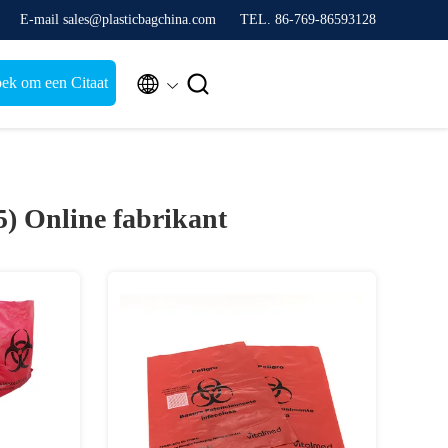
E-mail sales@plasticbagchina.com
TEL. 86-769-86593128


ek om een Citaat
5)
Online fabrikant