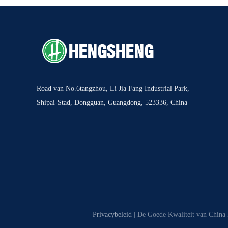
Road van No.6tangzhou, Li Jia Fang Industrial Park,
Shipai-Stad, Dongguan, Guangdong, 523336, China
Privacybeleid
| De Goede Kwaliteit van China 