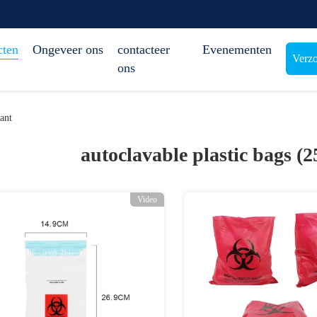
cten
Ongeveer ons
contacteer
Evenementen
Verzo
ons
ant
autoclavable plastic bags (2
Video