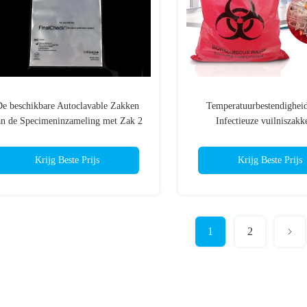
e beschikbare Autoclavable Zakken
Temperatuurbestendighei
an de Specimeninzameling met Zak 2
Infectieuze vuilniszakk
verschillende mate
Krijg Beste Prijs
Krijg Beste Prijs
1
2