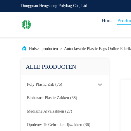
Dongguan Hengsheng Polybag Co., Ltd.
Huis
Produ
Huis
>
producten
>
Autoclavable Plastic Bags Online Fabrik
ALLE PRODUCTEN
Poly Plastic Zak
(76)
Biohazard Plastic Zakken
(38)
Medische Afvalzakken
(27)
Opnieuw Te Gebruiken Ijszakken
(36)