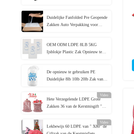
Auto Verpakking
Duidelijke Fanfolded Pre Geopende
Zakken Auto Verpakking voor
Handdoekkleren
OEM ODM LDPE 8LB 5KG
Ijsblokje Plastic Zak Opnieuw te
gebruiken met Drawstring
De opnieuw te gebruiken PE
Duidelijke 8lb 10lb 20lb Zak van
de Ijsopslag met Drawstring
Video
Hete Verzegelende LDPE Grote
Zakken 36 van de Kerstmisgift "
X56“
Video
Lekbewijs 60 LDPE van " X80“ de
Giftzak van de Kerstmisfiets