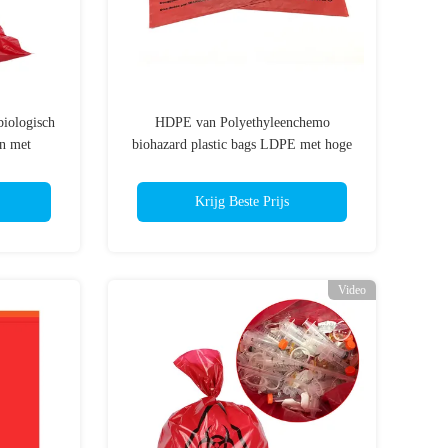
biologisch
HDPE van Polyethyleenchemo
en met
biohazard plastic bags LDPE met hoge
pasbare
weerstand pp
 afval
Krijg Beste Prijs
Video