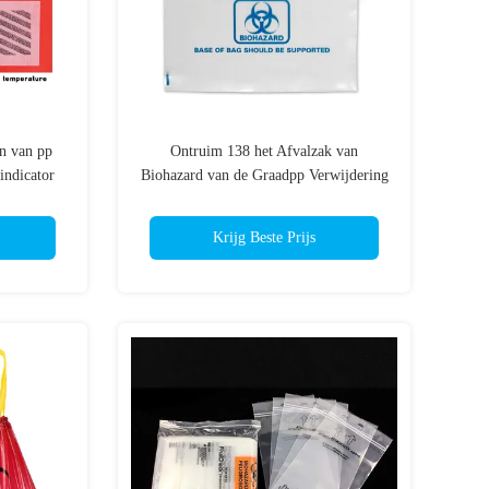
n van pp
Ontruim 138 het Afvalzak van
indicator
Biohazard van de Graadpp Verwijdering
met Autoclaafindicator
Krijg Beste Prijs