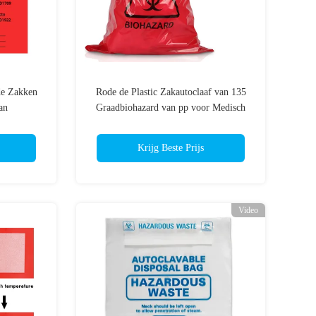
e Zakken
Rode de Plastic Zakautoclaaf van 135
an
Graadbiohazard van pp voor Medisch
d
Krijg Beste Prijs
Video