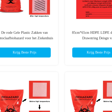
De rode Gele Plastic Zakken van
85cm*65cm HDPE LDPE d
toclaafbiohazard voor het Ziekenhuis
Drawstring Deisgn v
inisch Afval doen, Medische afvalzak
Autoclaafbiohazar
in zakken
Krijg Beste Prijs
Krijg Beste Prijs